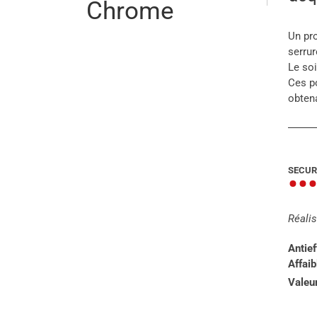
Chrome
Un pro
serrur
Le soi
Ces p
obtena
SECUR
••
Réalis
Antie
Affai
Valeu