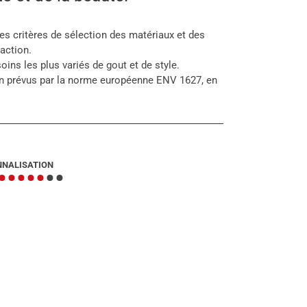
des critères de sélection des matériaux et des
raction.
oins les plus variés de gout et de style.
ion prévus par la norme européenne ENV 1627, en
NNALISATION
•••••
••