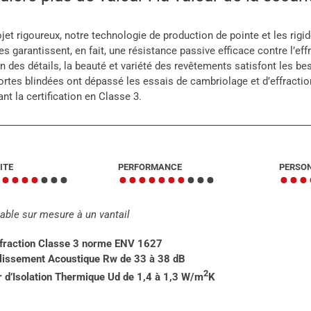
jet rigoureux, notre technologie de production de pointe et les rigi
es garantissent, en fait, une résistance passive efficace contre l’eff
n des détails, la beauté et variété des revêtements satisfont les bes
ortes blindées ont dépassé les essais de cambriolage et d’effract
nt la certification en Classe 3.
ITE
PERFORMANCE
PERSO
•••••
•••
•••••••
•••
•••
able sur mesure à un vantail
ffraction Classe 3 norme ENV 1627
blissement Acoustique Rw de 33 à 38 dB
2
r d’Isolation Thermique Ud de 1,4 à 1,3 W/m
K