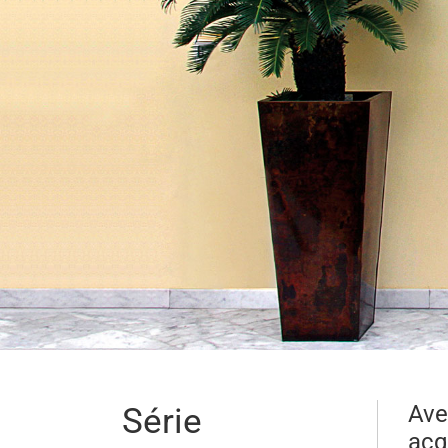
Série
Ave
acq