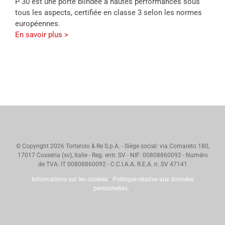
P 30 est une porte blindée à hautes performances sous
tous les aspects, certifiée en classe 3 selon les normes
européennes.
En savoir plus >
© Copyright
2026 Torterolo & Re S.p.A. - Siège social: via Cornareto 180,
17017 Cosseria (sv), Italie - Reg. entr. SV - NIF: 00808860092 - Numéro
de TVA: IT 00808860092 - C.C.I.A.A. R.E.A. n. SV 47141
Informations sur les cookies
-
Politique relative aux données
personnelles.
.