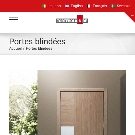
Passer
Italiano
English
Français
Svenska
au
contenu
Portes blindées
Accueil
Portes blindées