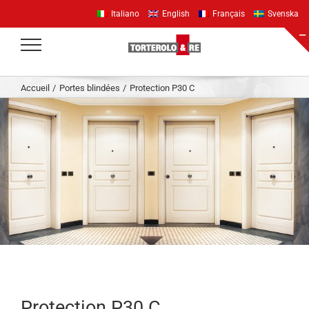
Passer
Italiano
English
Français
Svenska
au
contenu
Accueil
Portes blindées
Protection P30 C
Protection P30 C