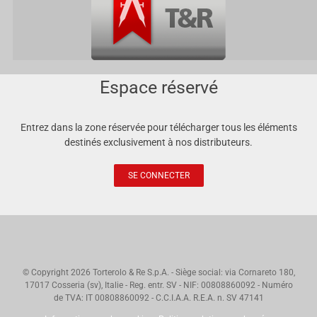
Espace réservé
Entrez dans la zone réservée pour télécharger tous les éléments
destinés exclusivement à nos distributeurs.
SE CONNECTER
© Copyright
2026 Torterolo & Re S.p.A. - Siège social: via Cornareto 180,
17017 Cosseria (sv), Italie - Reg. entr. SV - NIF: 00808860092 - Numéro
de TVA: IT 00808860092 - C.C.I.A.A. R.E.A. n. SV 47141