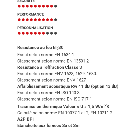
SECURITE
•••••••••
•
PERFORMANCE
•••••••••
•
PERSONNALISATION
•••••••
•••
Resistance au feu EI
30
2
Essai selon norme EN 1634-1
Classement selon norme EN 13501-2
Resistance a l’effraction Classe 3
Essai selon norme ENV 1628, 1629, 1630.
Classement selon norme ENV 1627
Affaiblissement acoustique Rw 41 dB (option 43 dB)
Essai selon norme EN ISO 140-3
Classement selon norme EN ISO 717-1
2
Trasmission thermique Valeur « U » 1,5 W/m
K
Calculé selon norme EN 10077-1 et 2, EN 10211-2
A2P BP1
Etancheite aux fumees Sa et Sm