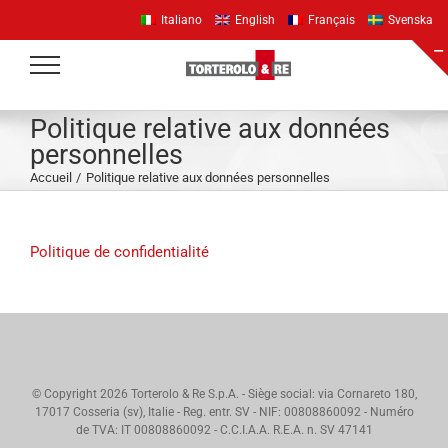
Passer
Italiano
English
Français
Svenska
au
contenu
Politique relative aux données
personnelles
Accueil
Politique relative aux données personnelles
Politique de confidentialité
© Copyright
2026 Torterolo & Re S.p.A. - Siège social: via Cornareto 180,
17017 Cosseria (sv), Italie - Reg. entr. SV - NIF: 00808860092 - Numéro
de TVA: IT 00808860092 - C.C.I.A.A. R.E.A. n. SV 47141