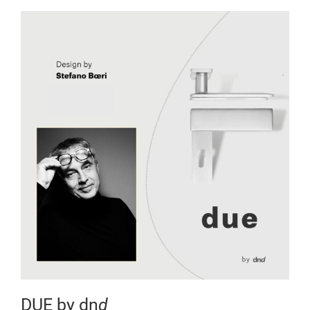
DUE by dn
d