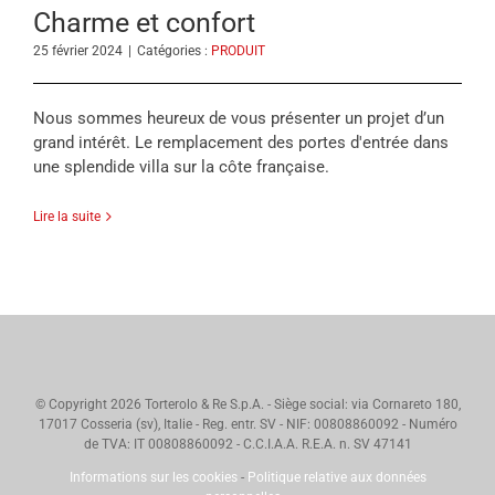
Charme et confort
25 février 2024
|
Catégories :
PRODUIT
Nous sommes heureux de vous présenter un projet d’un
grand intérêt. Le remplacement des portes d'entrée dans
une splendide villa sur la côte française.
Lire la suite
© Copyright
2026 Torterolo & Re S.p.A. - Siège social: via Cornareto 180,
17017 Cosseria (sv), Italie - Reg. entr. SV - NIF: 00808860092 - Numéro
de TVA: IT 00808860092 - C.C.I.A.A. R.E.A. n. SV 47141
Informations sur les cookies
-
Politique relative aux données