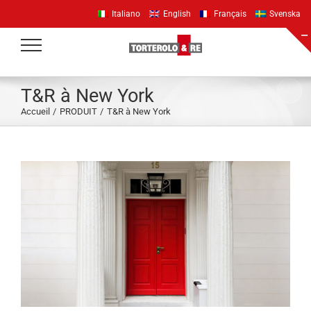
Passer
Italiano
English
Français
Svenska
au
contenu
T&R à New York
Accueil
PRODUIT
T&R à New York