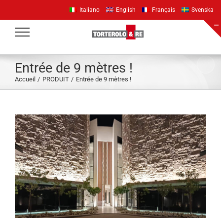
Passer
Italiano
English
Français
Svenska
au
contenu
Entrée de 9 mètres !
Accueil
PRODUIT
Entrée de 9 mètres !