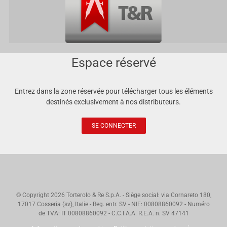
Espace réservé
Entrez dans la zone réservée pour télécharger tous les éléments
destinés exclusivement à nos distributeurs.
SE CONNECTER
© Copyright
2026 Torterolo & Re S.p.A. - Siège social: via Cornareto 180,
17017 Cosseria (sv), Italie - Reg. entr. SV - NIF: 00808860092 - Numéro
de TVA: IT 00808860092 - C.C.I.A.A. R.E.A. n. SV 47141