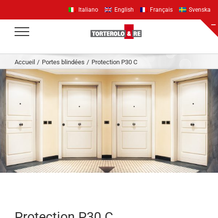
Passer
Italiano
English
Français
Svenska
au
contenu
Accueil
Portes blindées
Protection P30 C
Protection P30 C