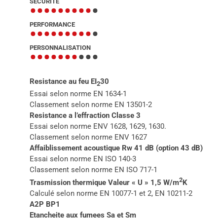
SECURITE
•••••••••
•
PERFORMANCE
•••••••••
•
PERSONNALISATION
•••••••
•••
Resistance au feu EI
30
2
Essai selon norme EN 1634-1
Classement selon norme EN 13501-2
Resistance a l’effraction Classe 3
Essai selon norme ENV 1628, 1629, 1630.
Classement selon norme ENV 1627
Affaiblissement acoustique Rw 41 dB (option 43 dB)
Essai selon norme EN ISO 140-3
Classement selon norme EN ISO 717-1
2
Trasmission thermique Valeur « U » 1,5 W/m
K
Calculé selon norme EN 10077-1 et 2, EN 10211-2
A2P BP1
Etancheite aux fumees Sa et Sm